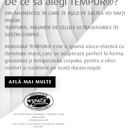
De ce să alegi TEMPUR®?
DIN MOMENTUL ÎN CARE TE AȘEZI PE SALTEA VEI SIMȚI
MAGIA
TEMPUR®, MILIARDE DE CELULE ULTRASENSIBILE ÎȚI
SUSȚIN CORPUL.
Materialul TEMPUR® este o spumă vâsco-elastică cu
densitate mare, care se adaptează perfect la forma,
greutatea și temperatura corpului, pentru a oferi
confort și susținere pe toată durata nopții.
AFLĂ MAI MULTE
The Certified Space Technology™ trademark is used
under license.
All Rights Reserved.
Visit ro.tempur.com/ro-RO/space-foundation for certification
information.