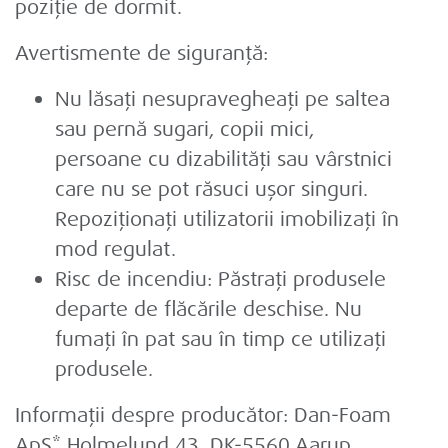
poziție de dormit.
Avertismente de siguranță:
Nu lăsați nesupravegheați pe saltea
sau pernă sugari, copii mici,
persoane cu dizabilități sau vârstnici
care nu se pot răsuci ușor singuri.
Repoziționați utilizatorii imobilizați în
mod regulat.
Risc de incendiu: Păstrați produsele
departe de flăcările deschise. Nu
fumați în pat sau în timp ce utilizați
produsele.
Informații despre producător:
Dan-Foam
ApS* Holmelund 43, DK-5560 Aarup