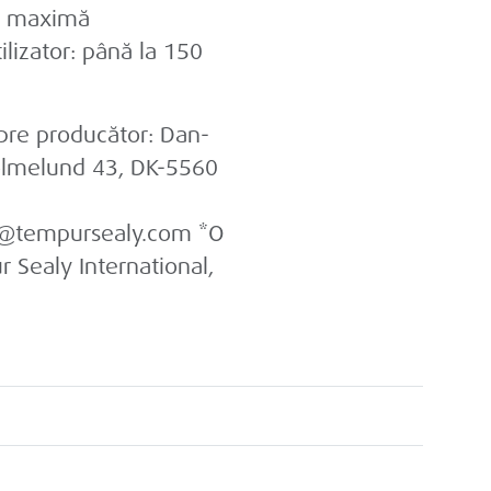
a maximă
lizator: până la 150
pre producător:
Dan-
lmelund 43, DK-5560
@tempursealy.com *O
ur Sealy International,