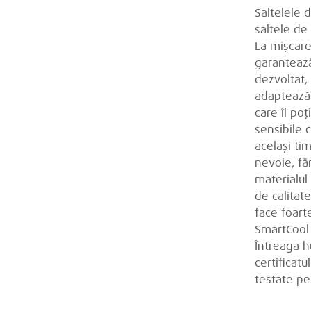
Saltelele 
saltele de
La mișcare
garanteaz
dezvoltat, 
adaptează 
care îl poț
sensibile c
același tim
nevoie, fă
materialu
de calitat
face foart
SmartCool 
Întreaga h
certificat
testate pe