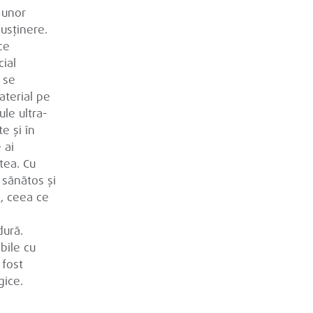
 unor
susținere.
ce
ial
, se
aterial pe
ule ultra-
e și în
 ai
tea. Cu
sănătos și
ă, ceea ce
dură.
bile cu
 fost
gice.