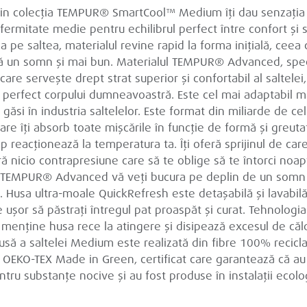
din colecția TEMPUR® SmartCool™ Medium îți dau senzația
 fermitate medie pentru echilibrul perfect între confort și 
a pe saltea, materialul revine rapid la forma inițială, ceea 
ă un somn și mai bun. Materialul TEMPUR® Advanced, spec
care servește drept strat superior și confortabil al saltelei
perfect corpului dumneavoastră. Este cel mai adaptabil m
i găsi în industria saltelelor. Este format din miliarde de cel
are îți absorb toate mișcările în funcție de formă și greutat
p reacționează la temperatura ta. Îți oferă sprijinul de care
ră nicio contrapresiune care să te oblige să te întorci noap
l TEMPUR® Advanced vă veți bucura pe deplin de un somn 
e. Husa ultra-moale QuickRefresh este detașabilă și lavabil
e ușor să păstrați întregul pat proaspăt și curat. Tehnologia
menține husa rece la atingere și disipează excesul de căl
usă a saltelei Medium este realizată din fibre 100% recicla
ul OEKO-TEX Made in Green, certificat care garantează că au
ntru substanțe nocive și au fost produse în instalații ecolo