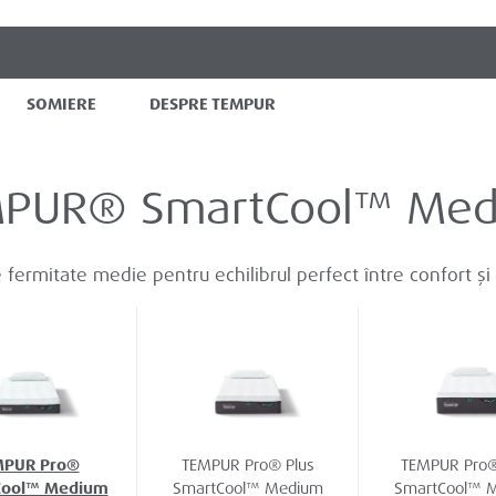
SOMIERE
DESPRE TEMPUR
PUR® SmartCool™ Me
 fermitate medie pentru echilibrul perfect între confort și
MPUR Pro®
TEMPUR Pro® Plus
TEMPUR Pro®
Cool™ Medium
SmartCool™ Medium
SmartCool™ 