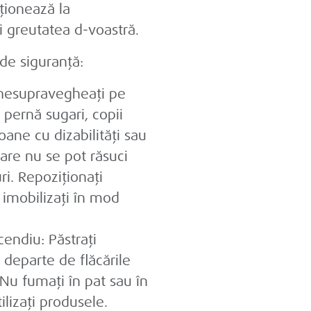
ționează la
i greutatea d-voastră.
de siguranță:
 nesupravegheați pe
 pernă sugari, copii
oane cu dizabilități sau
care nu se pot răsuci
ri. Repoziționați
ii imobilizați în mod
cendiu: Păstrați
 departe de flăcările
Nu fumați în pat sau în
ilizați produsele.