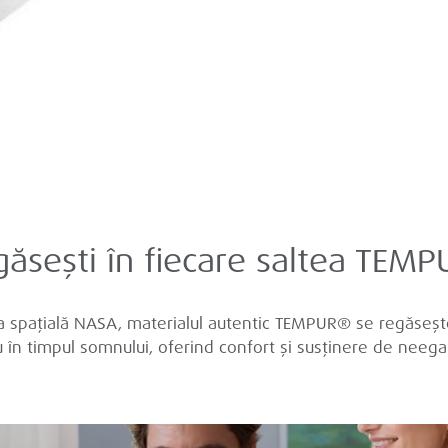
găsești în fiecare saltea TEM
a spațială NASA, materialul autentic TEMPUR® se regăsește 
 în timpul somnului, oferind confort și susținere de neegal