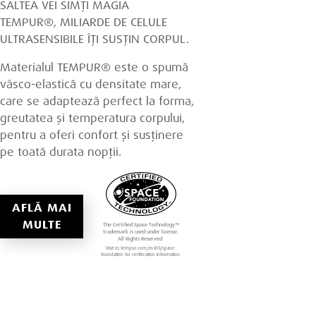
SALTEA VEI SIMȚI MAGIA
TEMPUR®, MILIARDE DE CELULE
ULTRASENSIBILE ÎȚI SUSȚIN CORPUL.
Materialul TEMPUR® este o spumă
vâsco-elastică cu densitate mare,
care se adaptează perfect la forma,
greutatea și temperatura corpului,
pentru a oferi confort și susținere
pe toată durata nopții.
AFLĂ MAI
MULTE
The Certified Space Technology™
trademark is used under license.
All Rights Reserved.
Visit ro.tempur.com/ro-RO/space-
foundation for certification information.