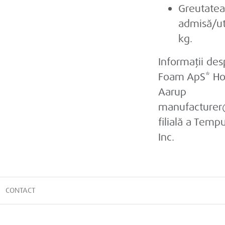
Greutate
admisă/uti
kg.
Informații des
Foam ApS* Ho
Aarup
manufacturer
filială a Temp
Inc.
CONTACT