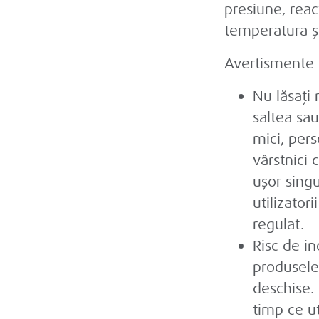
presiune, reac
temperatura ș
Avertismente 
Nu lăsați
saltea sau
mici, pers
vârstnici 
ușor singu
utilizator
regulat.
Risc de in
produsele
deschise. 
timp ce ut