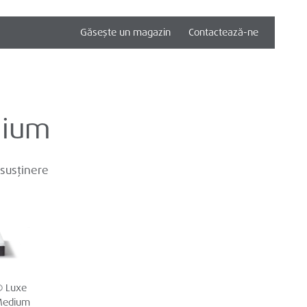
Găsește un magazin
Contactează-ne
dium
 susținere
 Luxe
Medium