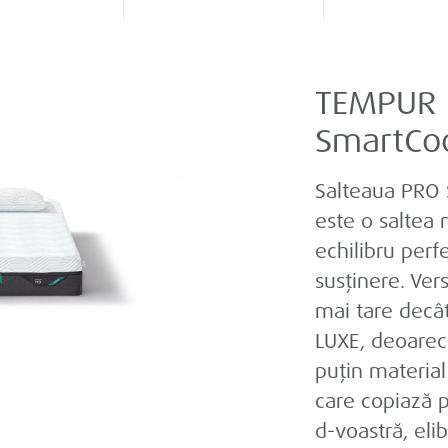
TEMPUR
SmartCo
Salteaua PRO
este o saltea
echilibru perfe
susținere. Ver
mai tare decâ
LUXE, deoarec
puțin materia
care copiază p
d-voastră, el