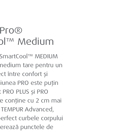
 Pro®
ol™ Medium
 SmartCool™ MEDIUM
 medium tare pentru un
ct între confort și
siunea PRO este puțin
t PRO PLUS și PRO
e conține cu 2 cm mai
l TEMPUR Advanced,
erfect curbele corpului
iberează punctele de